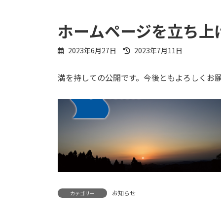
ホームページを立ち上
最
2023年6月27日
2023年7月11日
終
更
満を持しての公開です。今後ともよろしくお
新
日
時
:
お知らせ
カテゴリー